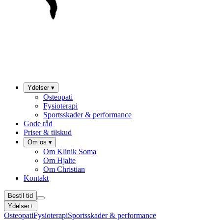
Ydelser
▾
Osteopati
Fysioterapi
Sportsskader & performance
Gode råd
Priser & tilskud
Om os
▾
Om Klinik Soma
Om Hjalte
Om Christian
Kontakt
Bestil tid
Ydelser
+
Osteopati
Fysioterapi
Sportsskader & performance