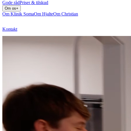
Gode råd
Priser & tilskud
Om os
+
Om Klinik Soma
Om Hjalte
Om Christian
Kontakt
Bestil tid