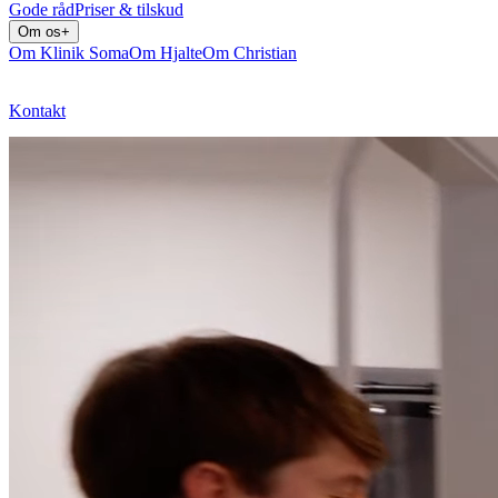
Gode råd
Priser & tilskud
Om os
+
Om Klinik Soma
Om Hjalte
Om Christian
Kontakt
Bestil tid