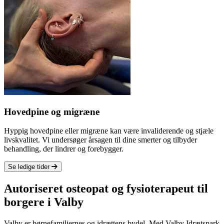
Hovedpine og migræne
Hyppig hovedpine eller migræne kan være invaliderende og stjæle
livskvalitet. Vi undersøger årsagen til dine smerter og tilbyder
behandling, der lindrer og forebygger.
Se ledige tider
Autoriseret osteopat og fysioterapeut til
borgere i
Valby
Valby er børnefamiliernes og idrættens bydel. Med Valby Idrætspark