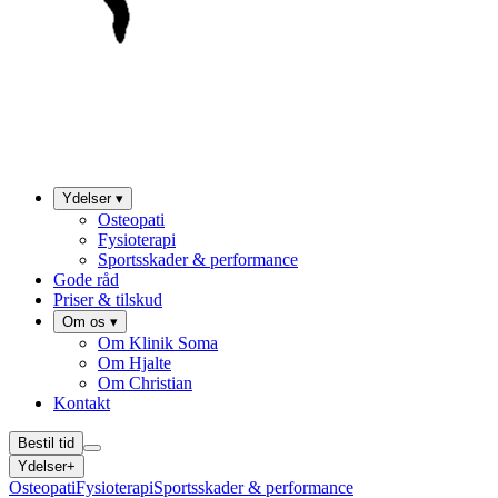
Ydelser
▾
Osteopati
Fysioterapi
Sportsskader & performance
Gode råd
Priser & tilskud
Om os
▾
Om Klinik Soma
Om Hjalte
Om Christian
Kontakt
Bestil tid
Ydelser
+
Osteopati
Fysioterapi
Sportsskader & performance