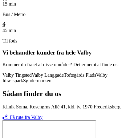
15 min
Bus / Metro
45 min
Til fods
Vi behandler kunder fra hele
Valby
Kommer du fra et af disse områder? Det er nemt at finde os:
Valby Tingsted
Valby Langgade
Toftegårds Plads
Valby
Idrætspark
Søndermarken
Sådan finder du os
Klinik Soma, Rosenørns Allé 41, kld. tv, 1970 Frederiksberg
Få rute fra
Valby